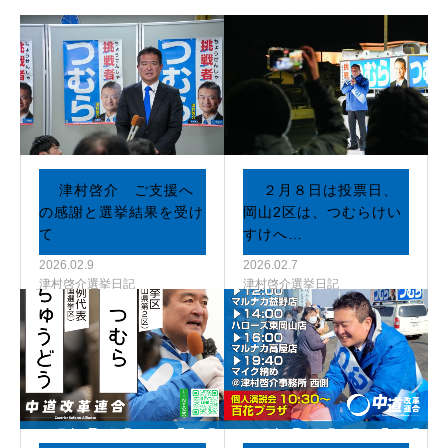
津村啓介 ご支援へ
２月８日は投票日、
の感謝と選挙結果を受け
岡山2区は、つむらけい
て
すけへ…
2026.02.9
2026.02.7
津村啓介選挙日記
津村啓介選挙日記