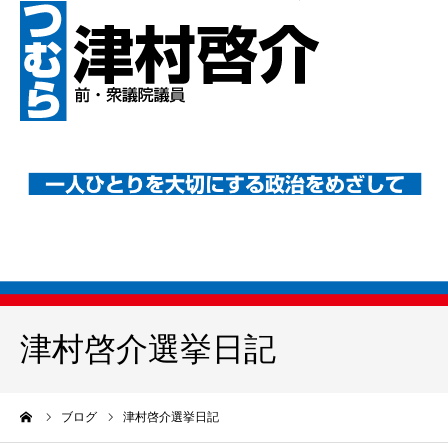
津村啓介選挙日記
ーム
ブログ
津村啓介選挙日記