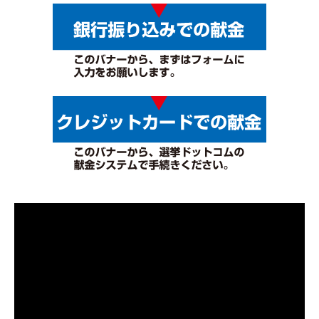
動
画
プ
レ
ー
ヤ
ー