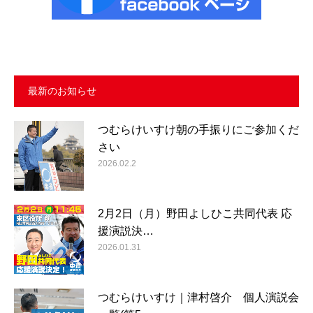
最新のお知らせ
つむらけいすけ朝の手振りにご参加くだ
さい
2026.02.2
2月2日（月）野田よしひこ共同代表 応
援演説決…
2026.01.31
つむらけいすけ｜津村啓介 個人演説会