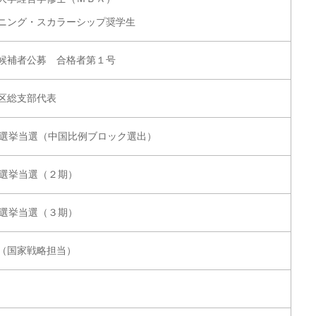
ニング・スカラーシップ奨学生
候補者公募 合格者第１号
区総支部代表
員選挙当選（中国比例ブロック選出）
員選挙当選（２期）
員選挙当選（３期）
（国家戦略担当）