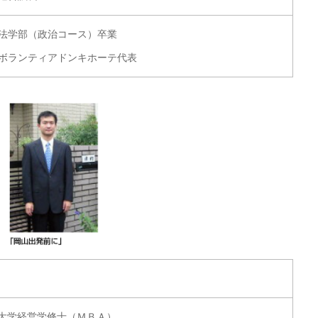
法学部（政治コース）卒業
ボランティアドンキホーテ代表
大学経営学修士（ＭＢＡ）