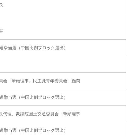
長
事
員選挙当選（中国比例ブロック選出）
員会 筆頭理事、民主党青年委員会 顧問
員選挙当選（中国比例ブロック選出）
長代理、衆議院国土交通委員会 筆頭理事
員選挙当選（中国比例ブロック選出）