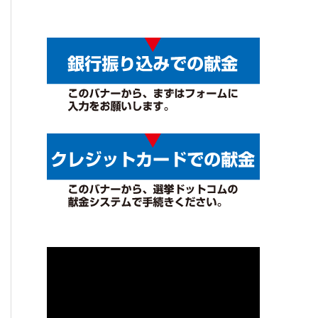
動
画
プ
レ
ー
ヤ
ー