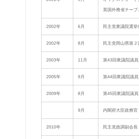
英国外務省チーブ
2002年
6月
民主党衆議院選挙
2002年
8月
民主党岡山県第２
2003年
11月
第43回衆議院議
2005年
9月
第44回衆議院議
2009年
8月
第45回衆議院議
9月
内閣府大臣政務官
2010年
民主党政調副会長